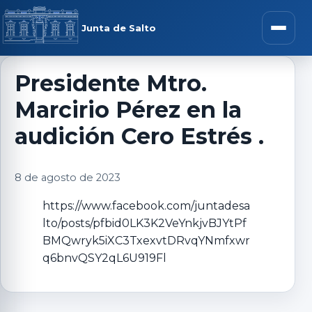
Saltar al contenido
rar menú
Junta de Salto
Abrir m
Presidente Mtro.
Marcirio Pérez en la
r submenú
audición Cero Estrés .
8 de agosto de 2023
r submenú
https://www.facebook.com/juntadesa
lto/posts/pfbid0LK3K2VeYnkjvBJYtPf
r submenú
BMQwryk5iXC3TxexvtDRvqYNmfxwr
q6bnvQSY2qL6U919Fl
r submenú