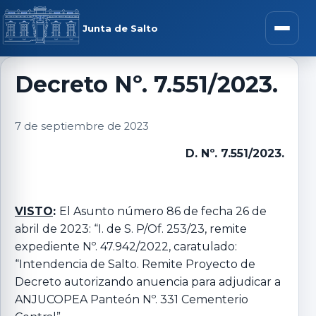
Saltar al contenido
rar menú
Junta de Salto
Abrir m
Decreto Nº. 7.551/2023.
r submenú
7 de septiembre de 2023
D. Nº. 7.551/2023.
r submenú
VISTO
:
El Asunto número 86 de fecha 26 de
abril de 2023: “I. de S. P/Of. 253/23, remite
r submenú
expediente Nº. 47.942/2022, caratulado:
“Intendencia de Salto. Remite Proyecto de
r submenú
Decreto autorizando anuencia para adjudicar a
ANJUCOPEA Panteón Nº. 331 Cementerio