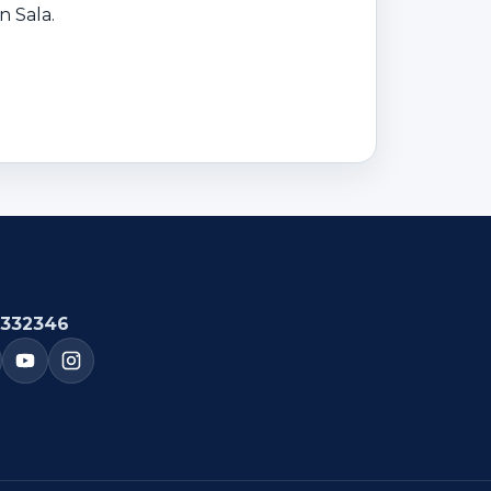
n Sala.
332346