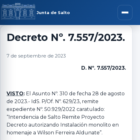
Saltar al contenido
rar menú
Junta de Salto
Abrir m
Decreto Nº. 7.557/2023.
r submenú
7 de septiembre de 2023
D. Nº. 7.557/2023.
r submenú
VISTO
:
El Asunto Nº. 310 de fecha 28 de agosto
de 2023.- IdS. P/Of. Nº. 629/23, remite
r submenú
expediente Nº. 50.929/2022 caratulado:
“Intendencia de Salto Remite Proyecto
r submenú
Decreto autorizando Instalación monolito en
homenaje a Wilson Ferreira Aldunate”.