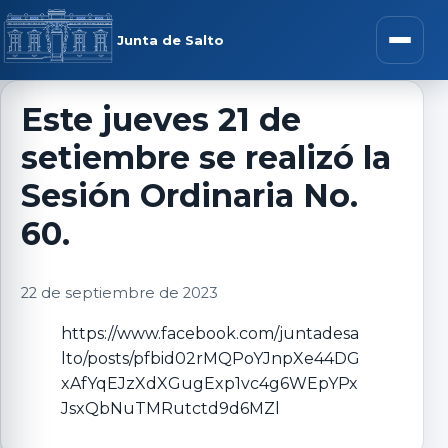
Saltar al contenido
rar menú
Junta de Salto
Abrir m
Este jueves 21 de
setiembre se realizó la
r submenú
Sesión Ordinaria No.
60.
r submenú
22 de septiembre de 2023
https://www.facebook.com/juntadesa
r submenú
lto/posts/pfbid02rMQPoYJnpXe44DG
xAfYqEJzXdXGugExp1vc4g6WEpYPx
r submenú
JsxQbNuTMRutctd9d6MZl