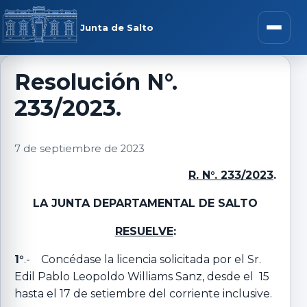
Saltar al contenido
rar menú
Junta de Salto
Abrir m
Resolución N°.
233/2023.
r submenú
7 de septiembre de 2023
R. N°. 233/2023
.
r submenú
LA JUNTA DEPARTAMENTAL DE SALTO
r submenú
RESUELVE
:
1°
.- Concédase la licencia solicitada por el Sr.
r submenú
Edil Pablo Leopoldo Williams Sanz, desde el 15
hasta el 17 de setiembre del corriente inclusive.