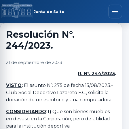
Saltar al contenido
rar menú
Junta de Salto
Abrir m
Resolución N°.
244/2023.
r submenú
21 de septiembre de 2023
R. N°. 244/2023
.
r submenú
VISTO
:
El asunto Nº. 275 de fecha 15/08/2023.-
Club Social Deportivo Lazareto F.C., solicita la
r submenú
donación de un escritorio y una computadora.
CONSIDERANDO
:
I)
Que son bienes muebles
r submenú
en desuso en la Corporación, pero de utilidad
para la institución deportiva.