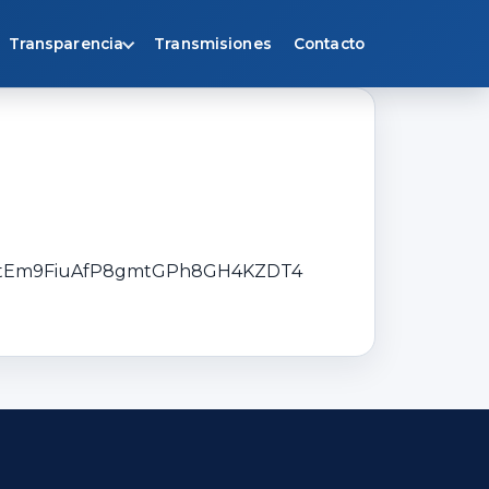
Transparencia
Transmisiones
Contacto
4RBtEm9FiuAfP8gmtGPh8GH4KZDT4