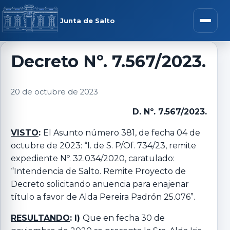
Saltar al contenido
rar menú
Junta de Salto
Abrir m
Decreto Nº. 7.567/2023.
r submenú
20 de octubre de 2023
D. Nº. 7.567/2023.
VISTO
:
El Asunto número 381, de fecha 04 de
r submenú
octubre de 2023: “I. de S. P/Of. 734/23, remite
expediente Nº. 32.034/2020, caratulado:
“Intendencia de Salto. Remite Proyecto de
r submenú
Decreto solicitando anuencia para enajenar
título a favor de Alda Pereira Padrón 25.076”.
r submenú
RESULTANDO
: I)
Que en fecha 30 de