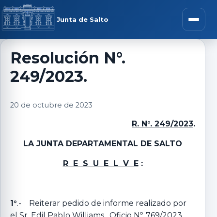
Saltar al contenido
rar menú
Junta de Salto
Abrir m
Resolución N°.
249/2023.
r submenú
20 de octubre de 2023
R. N°. 249/2023
.
r submenú
LA JUNTA DEPARTAMENTAL DE SALTO
r submenú
R E S U E L V E
:
r submenú
1°
.- Reiterar pedido de informe realizado por
el Sr. Edil Pablo Williams, Oficio Nº. 769/2023