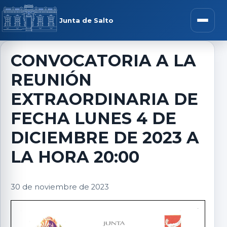
Saltar al contenido
rar menú
Junta de Salto
Abrir m
CONVOCATORIA A LA
REUNIÓN
r submenú
EXTRAORDINARIA DE
FECHA LUNES 4 DE
DICIEMBRE DE 2023 A
r submenú
LA HORA 20:00
r submenú
30 de noviembre de 2023
r submenú