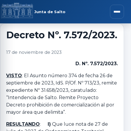
Saltar al contenido
rar menú
Junta de Salto
Abrir m
Decreto Nº. 7.572/2023.
r submenú
17 de noviembre de 2023
D. Nº. 7.572/2023.
VISTO
: El Asunto número 374 de fecha 26 de
r submenú
septiembre de 2023, IdS. P/Of. Nº 713/23, remite
expediente Nº 31.658/2023, caratulado:
“Intendencia de Salto. Remite Proyecto
r submenú
Decreto prohibición de comercialización al por
mayor área que delimita”.
r submenú
RESULTANDO
:
I)
Que luce nota de 27 de