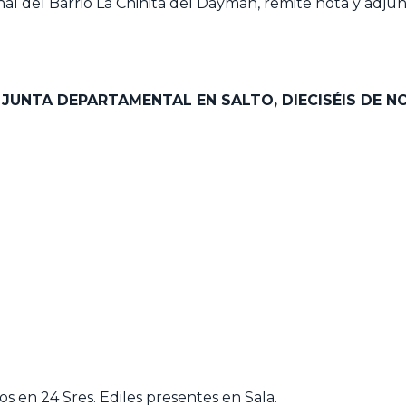
nal del Barrio La Chinita del Daymán, remite nota y adju
 JUNTA DEPARTAMENTAL EN SALTO, DIECISÉIS DE N
s en 24 Sres. Ediles presentes en Sala.