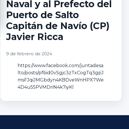
Naval y al Prefecto del
Puerto de Salto
Capitán de Navío (CP)
Javier Ricca
9 de febrero de 2024
https://www.facebook.com/juntadesa
lto/posts/pfbid0vSgjc3zTxCogTq3gpJ
msFJqiJMGbdyn4KBDveWnHPX7We
4D4u55PVMDriN4k7iyKl