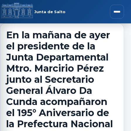
Saltar al contenido
rar menú
Junta de Salto
Abrir m
En la mañana de ayer
el presidente de la
r submenú
Junta Departamental
Mtro. Marcirio Pérez
junto al Secretario
r submenú
General Álvaro Da
r submenú
Cunda acompañaron
el 195° Aniversario de
r submenú
la Prefectura Nacional