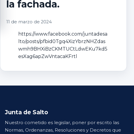
la fachada.
11 de marzo de 2024
https://www.facebook.com/juntadesa
lto/posts/pfbid0Tgq4XizYbrzNHZdas
wmh9BHXiBzCKMTUCtLdwEKu7kd5
esXag6apZwVntacaKFrtl
Junta de Salto
Nuestro cometido es legislar, poner por escrito las
Normas, Ordenanzas, Resoluciones y Decretos que