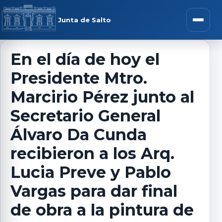
Saltar al contenido
rar menú
Junta de Salto
Abrir m
En el día de hoy el
Presidente Mtro.
r submenú
Marcirio Pérez junto al
Secretario General
Álvaro Da Cunda
r submenú
recibieron a los Arq.
r submenú
Lucia Preve y Pablo
Vargas para dar final
r submenú
de obra a la pintura de