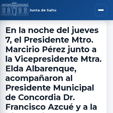
Saltar al contenido
rar menú
Junta de Salto
Abrir m
En la noche del jueves
7, el Presidente Mtro.
r submenú
Marcirio Pérez junto a
la Vicepresidente Mtra.
Elda Albarenque,
r submenú
acompañaron al
r submenú
Presidente Municipal
de Concordia Dr.
r submenú
Francisco Azcué y a la