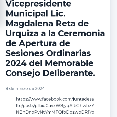
Vicepresidente
Municipal Lic.
Magdalena Reta de
Urquiza a la Ceremonia
de Apertura de
Sesiones Ordinarias
2024 del Memorable
Consejo Deliberante.
8 de marzo de 2024
https://www.facebook.com/juntadesa
lto/posts/pfbid0avxW8jyqARiGhwhzY
NBhDnoPvNtYmMTQfoDpzwbDR1Yo