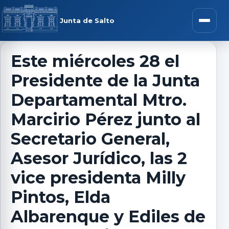
Saltar al contenido
rar menú
Junta de Salto
Abrir m
Este miércoles 28 el
Presidente de la Junta
r submenú
Departamental Mtro.
Marcirio Pérez junto al
Secretario General,
r submenú
Asesor Jurídico, las 2
r submenú
vice presidenta Milly
Pintos, Elda
r submenú
Albarenque y Ediles de