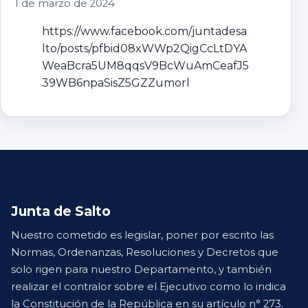
1 de marzo de 2024
https://www.facebook.com/juntadesa
lto/posts/pfbid08xWWp2QigCcLtDYA
WeaBcra5UM8qqsV9BcWuAmCeafJ5
39WB6npaSisZ5GZZumorl
Junta de Salto
Nuestro cometido es legislar, poner por escrito las
Normas, Ordenanzas, Resoluciones y Decretos que
solo rigen para nuestro Departamento, y también
realizar el contralor sobre el Ejecutivo como lo indica
la Constitución de la República en su artículo n° 273.