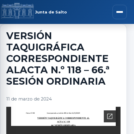
Saltar al contenido
rar menú
Junta de Salto
Abrir m
VERSIÓN
TAQUIGRÁFICA
r submenú
CORRESPONDIENTE
ALACTA N.º 118 – 66.ª
SESIÓN ORDINARIA
r submenú
11 de marzo de 2024
r submenú
r submenú