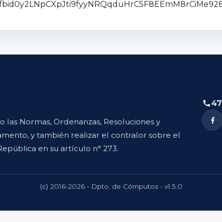
sts/pfbid0y2LNpCXpJti9fyyNRQqduHrC5F8EEmM8rCiMe
47
to las Normas, Ordenanzas, Resoluciones y
mento, y también realizar el contralor sobre el
República en su artículo n° 273.
(c) 2016-2026 - Dpto. de Cómputos - v1.5.0