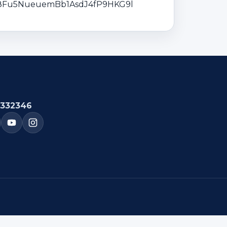
928Fu5NueuemBb1AsdJ4fP9HKG9l
332346