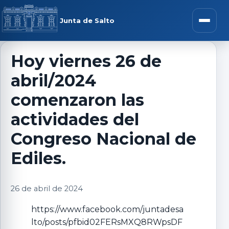
Saltar al contenido
rar menú
Junta de Salto
Abrir m
Hoy viernes 26 de
abril/2024
r submenú
comenzaron las
actividades del
Congreso Nacional de
r submenú
Ediles.
r submenú
26 de abril de 2024
r submenú
https://www.facebook.com/juntadesa
lto/posts/pfbid02FERsMXQ8RWpsDF