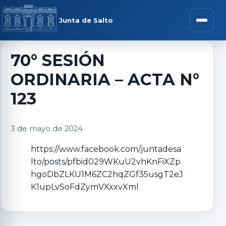
Saltar al contenido
rar menú
Junta de Salto
Abrir m
70° SESIÓN
ORDINARIA – ACTA N°
r submenú
123
3 de mayo de 2024
r submenú
https://www.facebook.com/juntadesa
lto/posts/pfbid029WKuU2vhKnFiXZp
r submenú
hgoDbZLKU1M6ZC2hqZGf35usgT2eJ
K1upLvSoFdZymVXxxvXml
r submenú