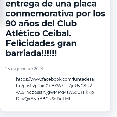
entrega de una placa
conmemorativa por los
90 años del Club
Atlético Ceibal.
Felicidades gran
barriada!!!!!!
25 de junio de 2024
https://www.facebook.com/juntadesa
lto/posts/pfbid0bBYWhtL7jeUyC8U2
wL9r4qzbsstAijgwMPxMtwSxUH1kKp
DkvQxENqB8Cu6dDoLMl