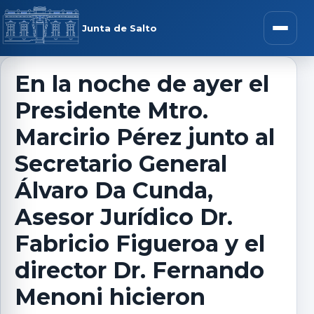
Saltar al contenido
rar menú
Junta de Salto
Abrir m
En la noche de ayer el
Presidente Mtro.
r submenú
Marcirio Pérez junto al
Secretario General
Álvaro Da Cunda,
r submenú
Asesor Jurídico Dr.
r submenú
Fabricio Figueroa y el
director Dr. Fernando
r submenú
Menoni hicieron