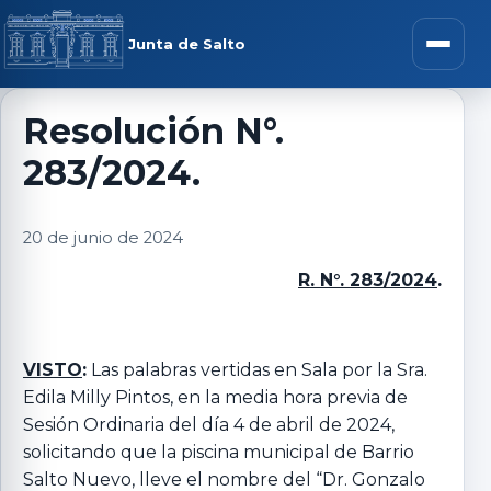
Saltar al contenido
rar menú
Junta de Salto
Abrir m
Resolución N°.
283/2024.
r submenú
20 de junio de 2024
R. N°. 283/2024
.
r submenú
r submenú
VISTO
:
Las palabras vertidas en Sala por la Sra.
Edila Milly Pintos, en la media hora previa de
Sesión Ordinaria del día 4 de abril de 2024,
r submenú
solicitando que la piscina municipal de Barrio
Salto Nuevo, lleve el nombre del “Dr. Gonzalo