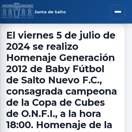
Saltar al contenido
rar menú
Junta de Salto
Abrir m
El viernes 5 de julio de
2024 se realizo
r submenú
Homenaje Generación
2012 de Baby Fútbol
de Salto Nuevo F.C.,
r submenú
consagrada campeona
r submenú
de la Copa de Cubes
de O.N.F.I., a la hora
r submenú
18:00. Homenaje de la