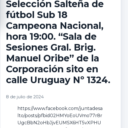
Selección Salteña de
fútbol Sub 18
Campeona Nacional,
hora 19:00. “Sala de
Sesiones Gral. Brig.
Manuel Oribe” de la
Corporación sito en
calle Uruguay Nº 1324.
8 de julio de 2024
https://www.facebook.com/juntadesa
lto/posts/pfbid02HMYoEoUVmo77r8r
UgcBbN2oHbJjvEUMSX6HT5vXPHU