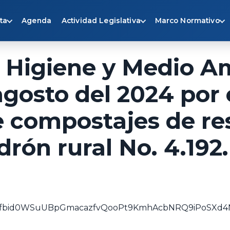
ta
Agenda
Actividad Legislativa
Marco Normativo
 Higiene y Medio A
agosto del 2024 por 
 compostajes de res
rón rural No. 4.192.
osts/pfbid0WSuUBpGmacazfvQooPt9KmhAcbNRQ9iPoSXd