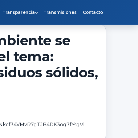
Transparencia
Transmisiones
Contacto
mbiente se
el tema:
iduos sólidos,
4Nkcf34VMvR7gTJB4DK3oq7fYsgVl