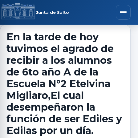
Saltar al contenido
rar menú
Junta de Salto
Abrir m
En la tarde de hoy
tuvimos el agrado de
r submenú
recibir a los alumnos
de 6to año A de la
Escuela N°2 Etelvina
r submenú
Migliaro,El cual
r submenú
desempeñaron la
función de ser Ediles y
r submenú
Edilas por un día.