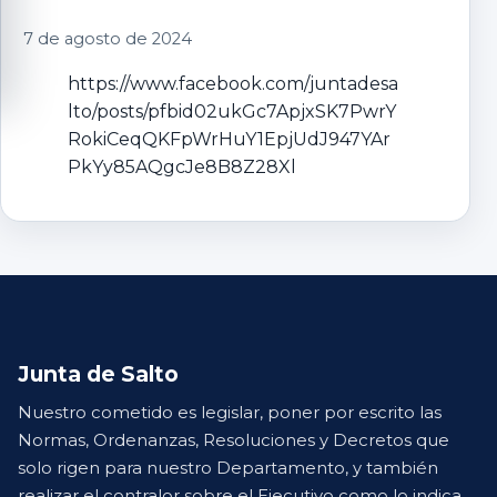
7 de agosto de 2024
https://www.facebook.com/juntadesa
lto/posts/pfbid02ukGc7ApjxSK7PwrY
RokiCeqQKFpWrHuY1EpjUdJ947YAr
PkYy85AQgcJe8B8Z28Xl
Junta de Salto
Nuestro cometido es legislar, poner por escrito las
Normas, Ordenanzas, Resoluciones y Decretos que
solo rigen para nuestro Departamento, y también
realizar el contralor sobre el Ejecutivo como lo indica