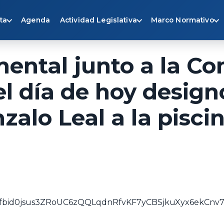
ta
Agenda
Actividad Legislativa
Marco Normativo
ental junto a la Co
l día de hoy design
alo Leal a la piscin
sts/pfbid0jsus3ZRoUC6zQQLqdnRfvKF7yCBSjkuXyx6ekC