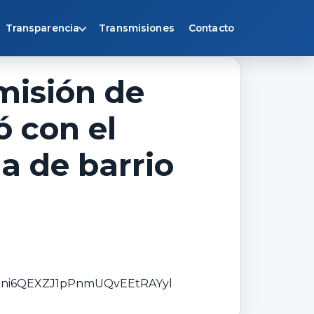
Transparencia
Transmisiones
Contacto
misión de
ó con el
a de barrio
nv7ni6QEXZJ1pPnmUQvEEtRAYyl