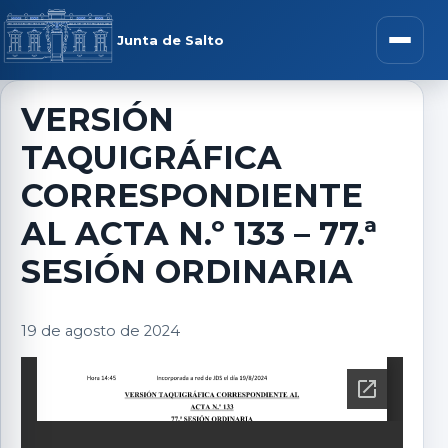
Saltar al contenido
rar menú
Junta de Salto
Abrir m
VERSIÓN
TAQUIGRÁFICA
r submenú
CORRESPONDIENTE
AL ACTA N.º 133 – 77.ª
SESIÓN ORDINARIA
r submenú
19 de agosto de 2024
r submenú
r submenú