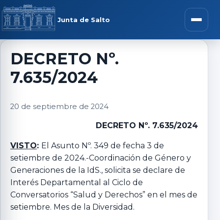
Saltar al contenido
rar menú
Junta de Salto
Abrir m
DECRETO Nº.
7.635/2024
r submenú
20 de septiembre de 2024
DECRETO Nº. 7.635/2024
r submenú
VISTO
:
El Asunto Nº. 349 de fecha 3 de
setiembre de 2024.-Coordinación de Género y
r submenú
Generaciones de la IdS., solicita se declare de
Interés Departamental al Ciclo de
r submenú
Conversatorios “Salud y Derechos” en el mes de
setiembre. Mes de la Diversidad.