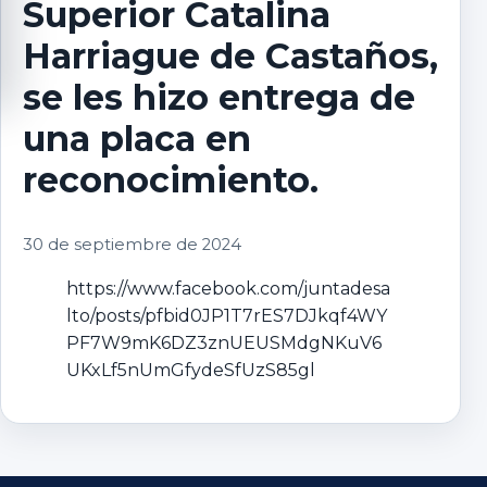
Superior Catalina
Harriague de Castaños,
se les hizo entrega de
una placa en
reconocimiento.
30 de septiembre de 2024
https://www.facebook.com/juntadesa
lto/posts/pfbid0JP1T7rES7DJkqf4WY
PF7W9mK6DZ3znUEUSMdgNKuV6
UKxLf5nUmGfydeSfUzS85gl