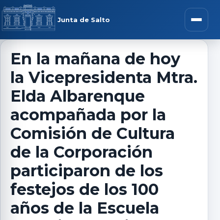
Saltar al contenido
rar menú
Junta de Salto
Abrir m
En la mañana de hoy
la Vicepresidenta Mtra.
r submenú
Elda Albarenque
acompañada por la
Comisión de Cultura
r submenú
de la Corporación
r submenú
participaron de los
festejos de los 100
r submenú
años de la Escuela