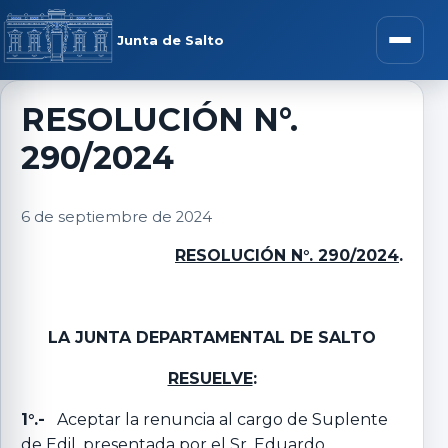
Saltar al contenido
rar menú
Junta de Salto
Abrir m
RESOLUCIÓN N°.
290/2024
r submenú
6 de septiembre de 2024
RESOLUCIÓN N°. 290/2024
.
r submenú
r submenú
LA JUNTA DEPARTAMENTAL DE SALTO
RESUELVE
:
r submenú
1°.-
Aceptar la renuncia al cargo de Suplente
de Edil, presentada por el Sr. Eduardo