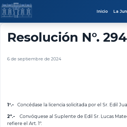
Saltar al contenido
Inicio
La Jun
Resolución N°. 29
6 de septiembre de 2024
1°.-
Concédase la licencia solicitada por el Sr. Edil Jua
2º.-
Convóquese al Suplente de Edil Sr. Lucas Mateo Tr
refiere el Art. 1º.