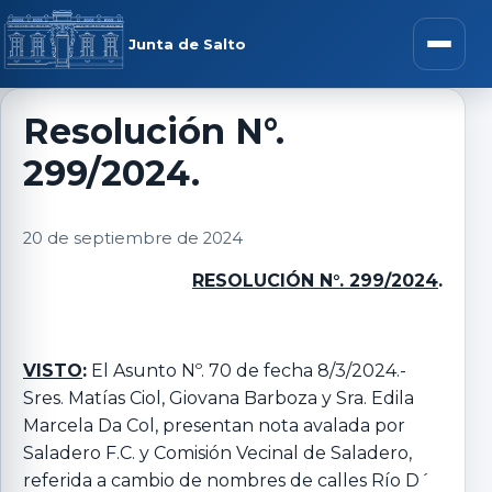
Saltar al contenido
rar menú
Junta de Salto
Abrir m
Resolución N°.
299/2024.
r submenú
20 de septiembre de 2024
RESOLUCIÓN N°. 299/2024
.
r submenú
r submenú
VISTO
:
El Asunto Nº. 70 de fecha 8/3/2024.-
Sres. Matías Ciol, Giovana Barboza y Sra. Edila
Marcela Da Col, presentan nota avalada por
r submenú
Saladero F.C. y Comisión Vecinal de Saladero,
referida a cambio de nombres de calles Río D´