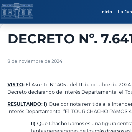
Saltar al contenido
Inicio
La Jun
DECRETO Nº. 7.64
8 de noviembre de 2024
VISTO
:
El Asunto Nº. 405.- del 11 de octubre de 2024.
Decreto declarando de Interés Departamental el T
RESULTANDO
: I)
Que por nota remitida a la Intenden
Interés Departamental “El TOUR CHACHO RAMOS 
II)
Que Chacho Ramos es una figura central 
tantas generaciones de los más diversos estr