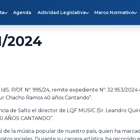
ta
Agenda
Actividad Legislativa
Marco Normativo
1/2024
 IdS. P/Of. Nº. 995/24, remite expediente Nº. 32.953/2024
our Chacho Ramos 40 años Cantando”.
cia de Salto el director de LQF MUSIC (Sr. Leandro Quiro
40 AÑOS CANTANDO”.
de la música popular de nuestro país, quien ha marcado
atos sociales. Durante su carrera artística, ha recorrido