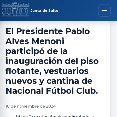
Saltar al contenido
rar menú
Junta de Salto
Abrir m
El Presidente Pablo
Alves Menoni
r submenú
participó de la
inauguración del piso
flotante, vestuarios
r submenú
nuevos y cantina de
r submenú
Nacional Fútbol Club.
r submenú
18 de noviembre de 2024
https://www.facebook.com/juntadesa