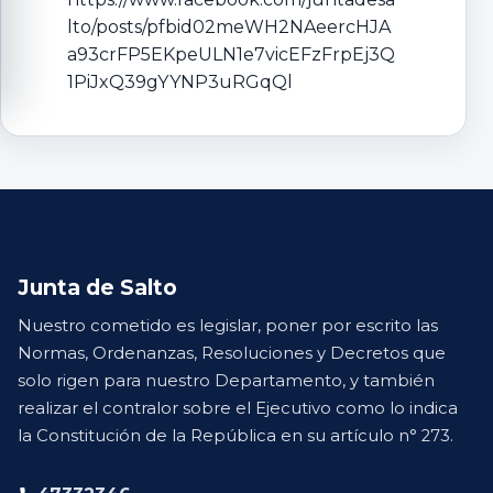
lto/posts/pfbid02meWH2NAeercHJA
a93crFP5EKpeULN1e7vicEFzFrpEj3Q
1PiJxQ39gYYNP3uRGqQl
Junta de Salto
Nuestro cometido es legislar, poner por escrito las
Normas, Ordenanzas, Resoluciones y Decretos que
solo rigen para nuestro Departamento, y también
realizar el contralor sobre el Ejecutivo como lo indica
la Constitución de la República en su artículo n° 273.