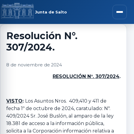
Saltar al contenido
rar menú
Junta de Salto
Abrir m
Resolución N°.
307/2024.
r submenú
8 de noviembre de 2024
RESOLUCIÓN N°. 307/2024
.
r submenú
r submenú
VISTO
:
Los Asuntos Nros. 409,410 y 411 de
fecha 1º de octubre de 2024, caratulado: Nº.
409/2024 Sr. José Buslón, al amparo de la ley
r submenú
18.381 de acceso a la información pública,
solicita a la Corporación información relativa a