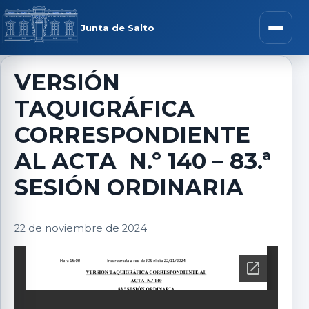
Saltar al contenido
rar menú
Junta de Salto
Abrir m
VERSIÓN
TAQUIGRÁFICA
r submenú
CORRESPONDIENTE
AL ACTA N.º 140 – 83.ª
SESIÓN ORDINARIA
r submenú
22 de noviembre de 2024
r submenú
r submenú