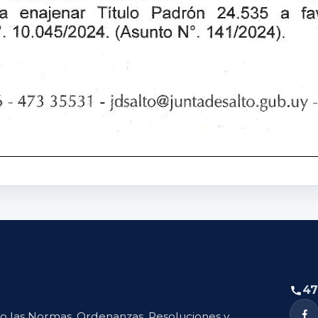
47
to las Normas, Ordenanzas, Resoluciones y