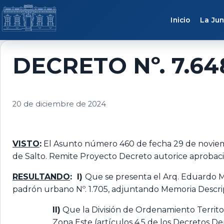
Saltar al contenido
Inicio
La Jun
DECRETO Nº. 7.64
20 de diciembre de 2024
VISTO
:
El Asunto número 460 de fecha 29 de noviembre
de Salto. Remite Proyecto Decreto autorice aprobaci
RESULTANDO
: I)
Que se presenta el Arq. Eduardo Min
padrón urbano Nº. 1.705, adjuntando Memoria Descrip
II)
Que la División de Ordenamiento Territori
Zona Este (artículos 4.5 de los Decretos D