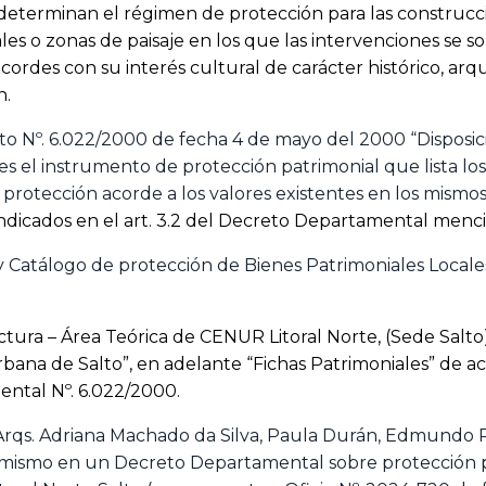
y determinan el régimen de protección para las construcci
ales o zonas de paisaje en los que las intervenciones se so
ordes con su interés cultural de carácter histórico, arque
n.
to Nº. 6.022/2000 de fecha 4 de mayo del 2000 “Disposic
es el instrumento de protección patrimonial que lista l
protección acorde a los valores existentes en los mismos
 indicados en el art. 3.2 del Decreto Departamental menc
 Catálogo de protección de Bienes Patrimoniales Locales
tura – Área Teórica de CENUR Litoral Norte, (Sede Salto
Urbana de Salto”, en adelante “Fichas Patrimoniales” de a
ental Nº. 6.022/2000.
Arqs. Adriana Machado da Silva, Paula Durán, Edmundo R
l mismo en un Decreto Departamental sobre protección p