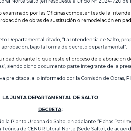
al Norte Salto (en respuesta a Oficio Nº. 2024-720 de f
examinado por las Oficinas competentes de la Intenden
robación de obras de sustitución o remodelación en pad
eto Departamental citado, “La Intendencia de Salto, pro
 aprobación, bajo la forma de decreto departamental”.
guridad durante lo que reste el proceso de elaboración 
s”, siendo dicho documento parte integrante de la pres
iva pre citada, a lo informado por la Comisión de Obras, P
LA JUNTA DEPARTAMENTAL DE SALTO
DECRETA
:
 de la Planta Urbana de Salto, en adelante “Fichas Patrim
eórica de CENUR Litoral Norte (Sede Salto), de acuerdo 