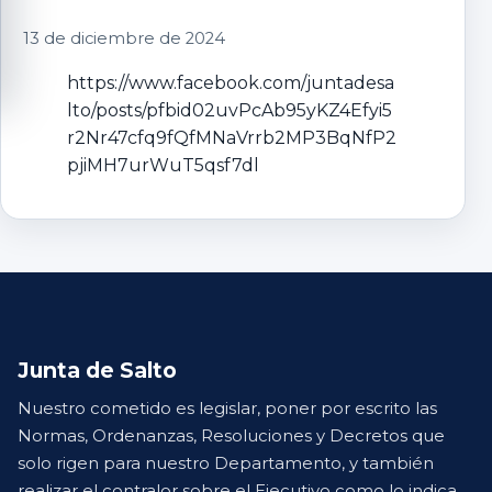
13 de diciembre de 2024
https://www.facebook.com/juntadesa
lto/posts/pfbid02uvPcAb95yKZ4Efyi5
r2Nr47cfq9fQfMNaVrrb2MP3BqNfP2
pjiMH7urWuT5qsf7dl
Junta de Salto
Nuestro cometido es legislar, poner por escrito las
Normas, Ordenanzas, Resoluciones y Decretos que
solo rigen para nuestro Departamento, y también
realizar el contralor sobre el Ejecutivo como lo indica