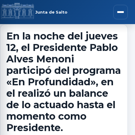
Saltar al contenido
rar menú
Junta de Salto
Abrir m
En la noche del jueves
12, el Presidente Pablo
r submenú
Alves Menoni
participó del programa
«En Profundidad», en
r submenú
el realizó un balance
r submenú
de lo actuado hasta el
momento como
r submenú
Presidente.