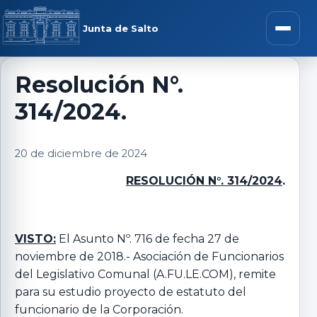
Saltar al contenido
rar menú
Junta de Salto
Abrir m
Resolución N°.
314/2024.
r submenú
20 de diciembre de 2024
RESOLUCIÓN N°. 314/2024
.
r submenú
r submenú
VISTO:
El Asunto Nº. 716 de fecha 27 de
noviembre de 2018.- Asociación de Funcionarios
del Legislativo Comunal (A.FU.LE.COM), remite
r submenú
para su estudio proyecto de estatuto del
funcionario de la Corporación.