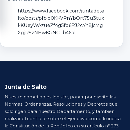
https://www.facebook.com/juntadesa
lto/posts/pfbid0KKVPnYbQrt75u3tux
kKUeyWAzueZf4g5fq6RJ2cYn8jcMg
XgjR9zNHwKGNCTb46ol
Junta de Salto
Nuestro cometido es legislar, poner por escrito las
Normas, Ordenanzas, Resoluciones y Decretos que
solo rigen para nuestro Departamento, y también
realizar el contralor sobre el Ejecutivo como lo indica
la Constitución de la República en su artículo n° 273.