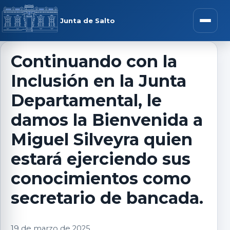
Saltar al contenido
rar menú
Junta de Salto
Abrir m
Continuando con la
Inclusión en la Junta
r submenú
Departamental, le
damos la Bienvenida a
Miguel Silveyra quien
r submenú
estará ejerciendo sus
r submenú
conocimientos como
secretario de bancada.
r submenú
19 de marzo de 2025