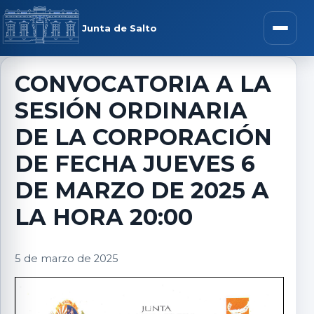
Saltar al contenido
rar menú
Junta de Salto
Abrir m
CONVOCATORIA A LA
SESIÓN ORDINARIA
r submenú
DE LA CORPORACIÓN
DE FECHA JUEVES 6
DE MARZO DE 2025 A
r submenú
LA HORA 20:00
r submenú
5 de marzo de 2025
r submenú