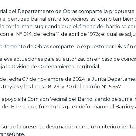
orial del Departamento de Obras comparte la propuest
 e identidad barrial entre los vecinos, así como tambié
la conforman, sugiriendo que el ámbito del barrio se co
on el Nº. 914, de fecha 11 de abril de 1973; el cual se a
artamento de Obras comparte lo expuesto por División d
leva actuaciones para su autorización en caso de coincid
ja la División de Ordenamiento Territorial.
 de fecha 07 de noviembre de 2024 la Junta Departamen
Reyles y los lotes 28, 29, y 30 del padrón Nº. 5.557.
apoyo a la Comisión Vecinal del Barrio, siendo de suma
ión del Barrio, que fueron los que conformaron el Barrio
 surge la presente designación como un criterio orientad
transeúnte.