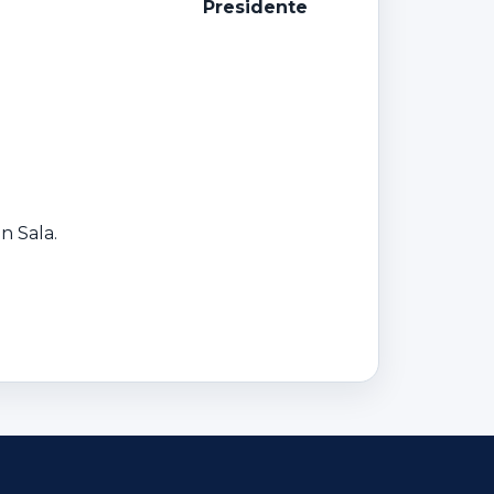
P
residente
n Sala.