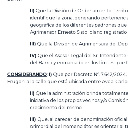
II)
Que la División de Ordenamiento Territ
identifique la zona, generando pertenencia
geográfica de los diferentes padrones que 
Agrimensor Ernesto Sisto, plano registrado c
III)
Que la División de Agrimensura del Dep
IV)
Que el Asesor Legal del Sr. Intendente e
del Barrio y enmarcado en los límites que fi
CONSIDERANDO
:
I)
Que por Decreto Nº. 7.642/2024,
Frugoni a la calle que está ubicada entre Avda. Carlos 
II)
Que la administración brinda totalmente 
iniciativa de los propios vecinos y/o Comis
crecimiento del mismo.
III)
Que, al carecer de denominación oficial,
primordial del nomenclátor es orientar al 