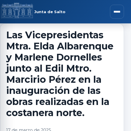
Saltar al contenido
rar menú
Junta de Salto
Abrir m
Las Vicepresidentas
Mtra. Elda Albarenque
r submenú
y Marlene Dornelles
junto al Edil Mtro.
Marcirio Pérez en la
r submenú
inauguración de las
r submenú
obras realizadas en la
costanera norte.
r submenú
17 de marzo de 2025