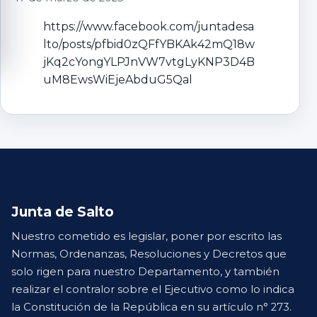
https://www.facebook.com/juntadesa
lto/posts/pfbid0zQFfYBKAk42mQ18w
jKq2cYongYLPJnVW7vtgLyKNP3D4B
uM8EwsWiEjeAbduG5Qal
Junta de Salto
Nuestro cometido es legislar, poner por escrito las
Normas, Ordenanzas, Resoluciones y Decretos que
solo rigen para nuestro Departamento, y también
realizar el contralor sobre el Ejecutivo como lo indica
la Constitución de la República en su artículo n° 273.