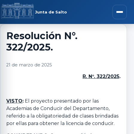
Saltar al contenido
rar menú
Junta de Salto
Abrir m
Resolución N°.
322/2025.
r submenú
21 de marzo de 2025
R. N°. 322/2025
.
r submenú
r submenú
VISTO
:
El proyecto presentado por las
Academias de Conducir del Departamento,
referido a la obligatoriedad de clases brindadas
r submenú
por ellas para obtener la licencia de conducir.