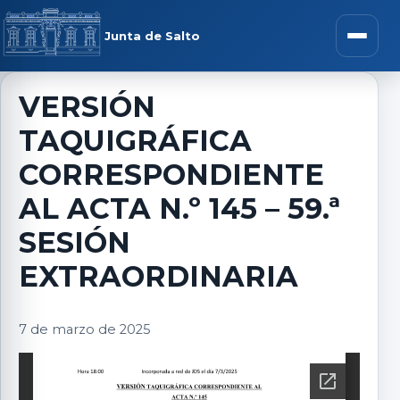
Saltar al contenido
rar menú
Junta de Salto
Abrir m
VERSIÓN
TAQUIGRÁFICA
r submenú
CORRESPONDIENTE
AL ACTA N.º 145 – 59.ª
SESIÓN
r submenú
EXTRAORDINARIA
r submenú
7 de marzo de 2025
r submenú