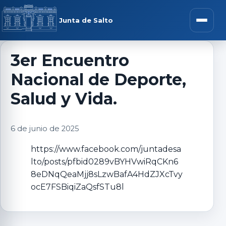
Saltar al contenido
rar menú
Junta de Salto
Abrir m
3er Encuentro
Nacional de Deporte,
r submenú
Salud y Vida.
6 de junio de 2025
r submenú
https://www.facebook.com/juntadesa
lto/posts/pfbid0289vBYHVwiRqCKn6
r submenú
8eDNqQeaMjj8sLzwBafA4HdZJXcTvy
ocE7FSBiqiZaQsfSTu8l
r submenú