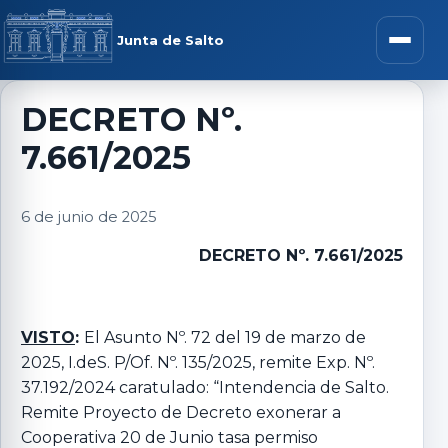
Saltar al contenido
rar menú
Junta de Salto
Abrir m
DECRETO Nº.
7.661/2025
r submenú
6 de junio de 2025
DECRETO Nº. 7.661/2025
r submenú
r submenú
VISTO
:
El Asunto Nº. 72 del 19 de marzo de
2025, I.deS. P/Of. Nº. 135/2025, remite Exp. Nº.
37.192/2024 caratulado: “Intendencia de Salto.
r submenú
Remite Proyecto de Decreto exonerar a
Cooperativa 20 de Junio tasa permiso